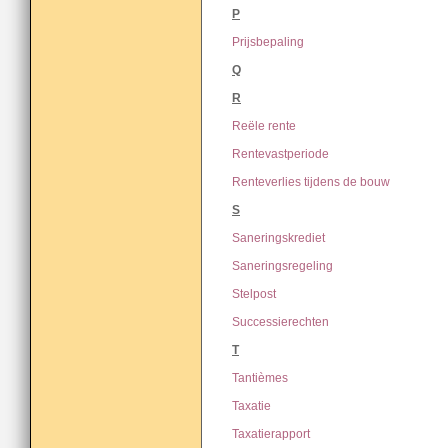
P
Prijsbepaling
Q
R
Reële rente
Rentevastperiode
Renteverlies tijdens de bouw
S
Saneringskrediet
Saneringsregeling
Stelpost
Successierechten
T
Tantièmes
Taxatie
Taxatierapport