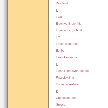
Dividend
E
ECB
Eigenwoningforfait
Eigenwoningschuld
Erf
Erfdienstbaarheid
Euribor
Executiewaarde
F
Financieringsvergoeding
Finalekwijting
Fiscaal aftrekbaar
G
Grondsonering
Grosse