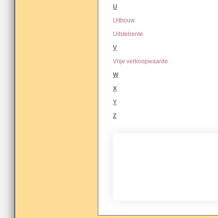
U
Uitbouw
Uitstelrente
V
Vrije verkoopwaarde
W
X
Y
Z
Hoe weet je dat je niet 
betaalt?
Volg De Gouden Tips voor