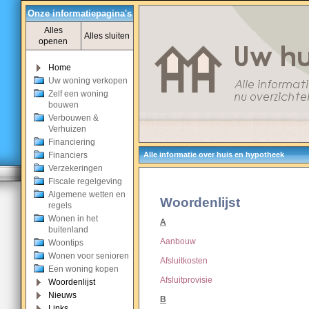
Onze informatiepagina's
Alles
Alles sluiten
openen
Home
Uw woning verkopen
Zelf een woning
bouwen
Verbouwen &
Verhuizen
Financiering
Financiers
Alle informatie over huis en hypotheek
Verzekeringen
Fiscale regelgeving
Algemene wetten en
Woordenlijst
regels
Wonen in het
A
buitenland
Aanbouw
Woontips
Wonen voor senioren
Afsluitkosten
Een woning kopen
Afsluitprovisie
Woordenlijst
Nieuws
B
Links