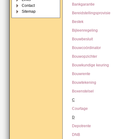
Bankgarantie
Contact
Sitemap
Bereidstellingsprovisie
Bestek
Bijleenregeling
Bouwbesluit
Bouwcoördinator
Bouwopzichter
Bouwkundige keuring
Bouwrente
Bouwtekening
Boxenstelsel
C
Courtage
D
Depotrente
DNB